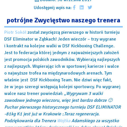
Udostępnij wpis na:
potrójne Zwycięstwo naszego trenera
Piotr Sokół
został zwycięzcą pierwszego w historii turnieju
DSF Eliminator w Ząbkach! Jeden wieczór – trzy wygrane
i kontrakt na kolejne walki w DSF Kickboxing Challenge.
Jest to federacja której jednym z najważniejszych założeń
jest promocja polskich zawodników. Wybierają najlepszych
z najlepszych. Wspierając ich w sportowej karierze i walce
o najwyższe trofea na międzynarodowych arenach. Tym
właśnie jest DSF Kickboxing Team. Nie dziwi więc fakt,
że w jego szeregi wstępują kolejni sportowcy. Po wygranej
walce nasz trener powiedział: „
Wygrywam 3 walki
zawodowe jednego wieczoru, więc jest bardzo dobrze
🙂
Puchar pierwszego historycznego turnieju DSF ELIMINATOR
-81kg K1 jest już w Krakowie
:.
Teraz regeneracja.
Podziękowania dla Trenera
Wojtka
Adamskiego
za wszystko