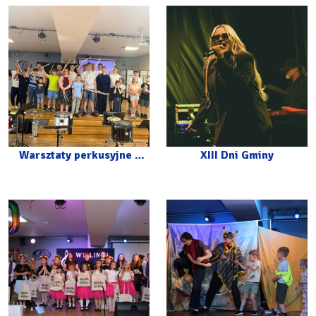
Warsztaty perkusyjne z
XIII Dni Gminy
Carlosem Botello w CKiP