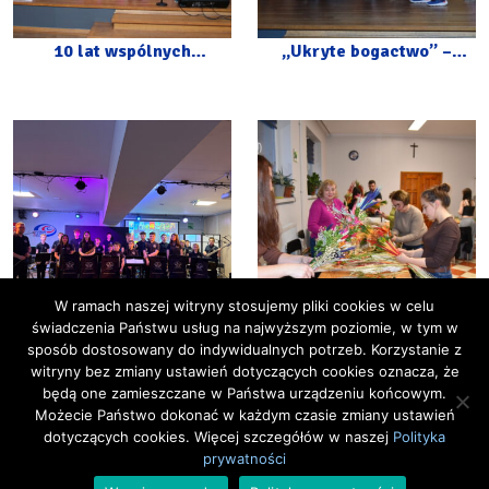
10 lat wspólnych
„Ukryte bogactwo” –
muzycznych wzruszeń –
spektakl z okazji Dnia
jubileusz Wiolinek i
Dziecka
Wesołych Nutek
W ramach naszej witryny stosujemy pliki cookies w celu
świadczenia Państwu usług na najwyższym poziomie, w tym w
sposób dostosowany do indywidualnych potrzeb. Korzystanie z
Młodzi Kosynierzy –
Od Gałązki do Palmy –
witryny bez zmiany ustawień dotyczących cookies oznacza, że
Dzieci Dzieciom
Warsztaty
będą one zamieszczane w Państwa urządzeniu końcowym.
Możecie Państwo dokonać w każdym czasie zmiany ustawień
dotyczących cookies. Więcej szczegółów w naszej
Polityka
prywatności