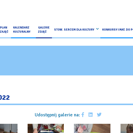
PLAN
KALENDARZ
GALERIE
STOW. SERCEM DLA KULTURY
KONKURSY I MAT. DO 
ZAJĘĆ
KULTURALNY
ZDJĘĆ
022
Udostępnij galerie na: