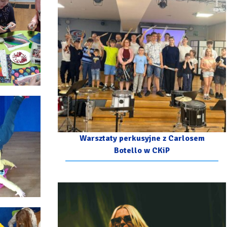
Warsztaty perkusyjne z Carlosem
Botello w CKiP