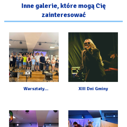
Inne galerie, które mogą Cię
zainteresować
Warsztaty
XIII Dni Gminy
perkusyjne z
Carlosem Botello
w CKiP