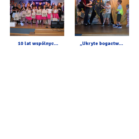
10 lat wspólnych
„Ukryte bogactwo”
muzycznych
– spektakl z okazji
wzruszeń –
Dnia Dziecka
jubileusz Wiolinek
i Wesołych Nutek