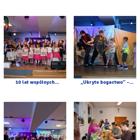
Carlosem Botello w CKiP
10 lat wspólnych
„Ukryte bogactwo” –
muzycznych wzruszeń –
spektakl z okazji Dnia
jubileusz Wiolinek i
Dziecka
Wesołych Nutek