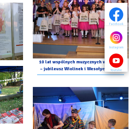
Facebook
Facebook
Instagram
Instagram
10 lat wspólnych muzycznych wzruszeń
– jubileusz Wiolinek i Wesołych Nutek
Youtube
Youtube