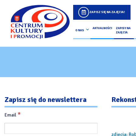
ZAPISZ SIĘ NA ZAJĘCIA!
AKTUALNOŚCI
ZAPISY NA
O NAS
ZAJĘCIA
Zapisz się do newslettera
Rekonst
*
Email
zdjęcia: Ro