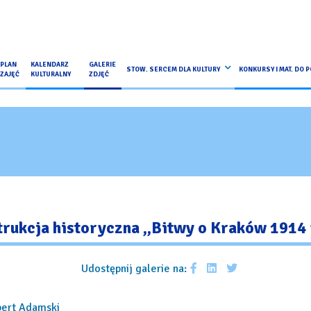
PLAN
KALENDARZ
GALERIE
STOW. SERCEM DLA KULTURY
KONKURSY I MAT. DO 
ZAJĘĆ
KULTURALNY
ZDJĘĆ
rukcja historyczna „Bitwy o Kraków 1914 
Udostępnij galerie na:
bert Adamski