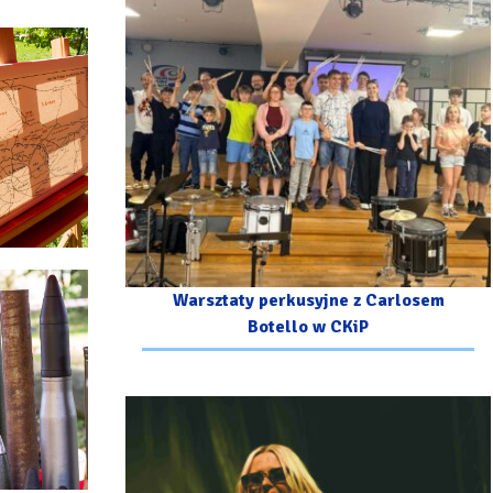
Warsztaty perkusyjne z Carlosem
Botello w CKiP