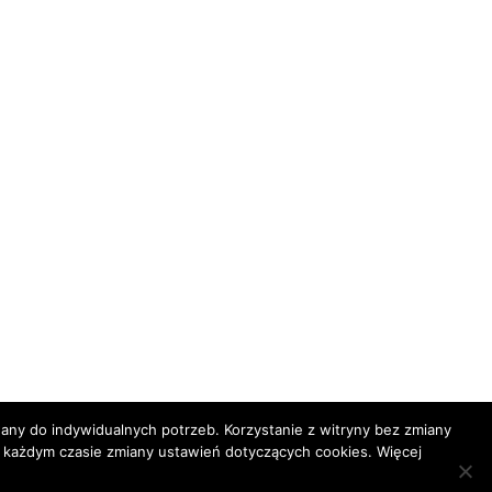
ny do indywidualnych potrzeb. Korzystanie z witryny bez zmiany
ażdym czasie zmiany ustawień dotyczących cookies. Więcej