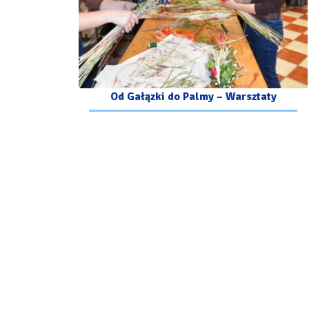
Od Gałązki do Palmy – Warsztaty