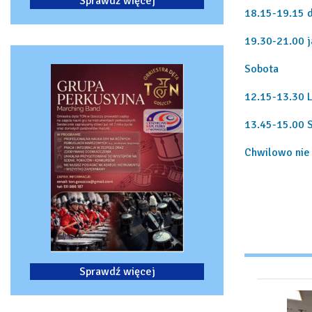
Sprawdź więcej
18.15-19.15 
19.30-21.00 j
Sobota
12.15-13.30 L
13.45-15.00 S
Chwilowo nie 
Sprawdź więcej