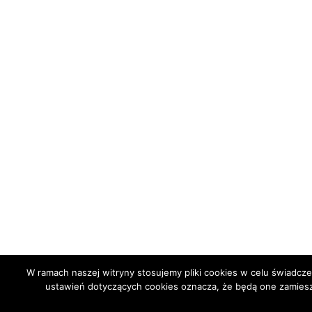
W ramach naszej witryny stosujemy pliki cookies w celu świadc
ustawień dotyczących cookies oznacza, że będą one zamie