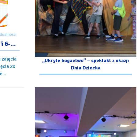
ktualności
 i 6-
 zajęcia
„Ukryte bogactwo” – spektakl z okazji
jęcia 2x
Dnia Dziecka
...