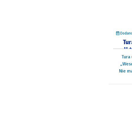
Dodano:
Tur
II
wy
Tura 
„Weso
Nie ma