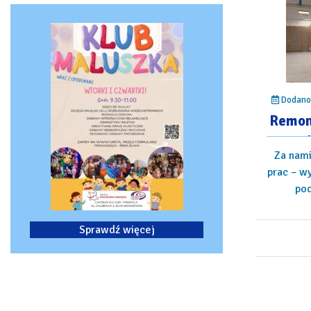
Dodano:
Remon
Za nami
prac – wy
pod
Sprawdź więcej