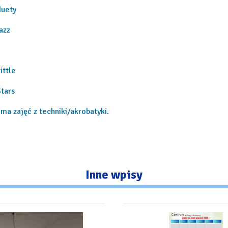
duety
azz
ittle
tars
ma zajęć z techniki/akrobatyki.
Inne
wpisy