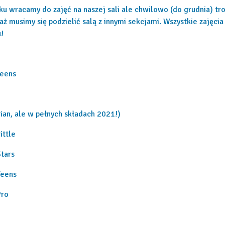
ku wracamy do zajęć na naszej sali ale chwilowo (do grudnia) tr
aż musimy się podzielić salą z innymi sekcjami. Wszystkie zajęcia
!
teens
ian, ale w pełnych składach 2021!)
ittle
tars
Teens
Pro