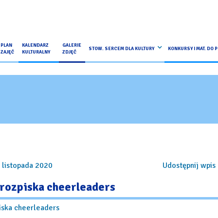
PLAN
KALENDARZ
GALERIE
STOW. SERCEM DLA KULTURY
KONKURSY I MAT. DO 
ZAJĘĆ
KULTURALNY
ZDJĘĆ
 listopada 2020
Udostępnij wpis 
 rozpiska cheerleaders
iska cheerleaders