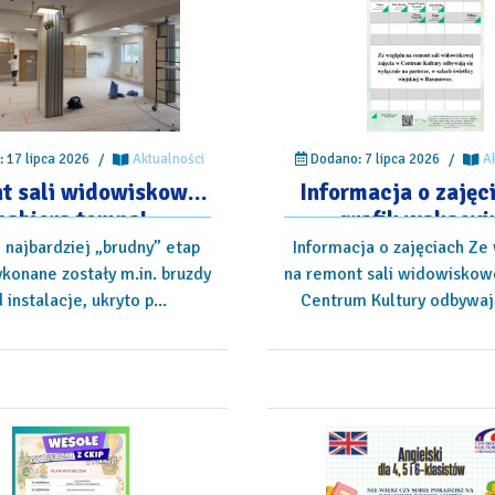
 17 lipca 2026
/
Aktualności
Dodano: 7 lipca 2026
/
A
t sali widowiskowej
Informacja o zajęc
nabiera tempa!
grafik wakacyj
 najbardziej „brudny” etap
Informacja o zajęciach Ze
konane zostały m.in. bruzdy
na remont sali widowiskowe
 instalacje, ukryto p...
Centrum Kultury odbywają