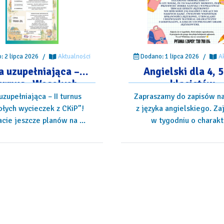
Dodano: 1 lipca 2026
/
A
 2 lipca 2026
/
Aktualności
Angielski dla 4, 5
a uzupełniająca –
klasistów
 turnus „Wesołych
cieczek z CKiP”!
Zapraszamy do zapisów na
uzupełniająca – II turnus
z języka angielskiego. Za
łych wycieczek z CKiP”!
w tygodniu o charakte
cie jeszcze planów na ...