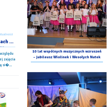
ktualności
iach –
ny
10 lat wspólnych muzycznych wzruszeń
 względu
– jubileusz Wiolinek i Wesołych Nutek
j zajęcia
 si�...