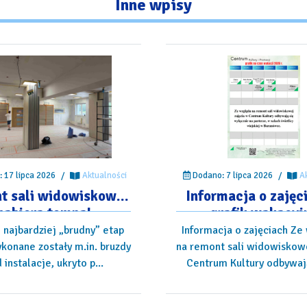
Inne
wpisy
 17 lipca 2026
/
Aktualności
Dodano: 7 lipca 2026
/
A
t sali widowiskowej
Informacja o zajęc
nabiera tempa!
grafik wakacyj
 najbardziej „brudny” etap
Informacja o zajęciach Ze
konane zostały m.in. bruzdy
na remont sali widowiskowe
 instalacje, ukryto p...
Centrum Kultury odbywają