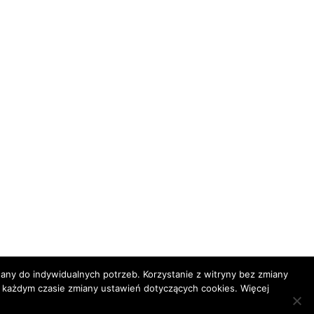
ny do indywidualnych potrzeb. Korzystanie z witryny bez zmiany
ażdym czasie zmiany ustawień dotyczących cookies. Więcej