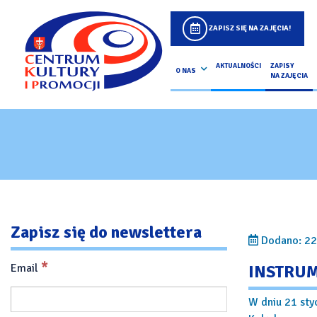
ZAPISZ SIĘ NA ZAJĘCIA!
AKTUALNOŚCI
ZAPISY
O NAS
NA ZAJĘCIA
Zapisz się do newslettera
Dodano: 22
*
Email
INSTRU
W dniu 21 sty