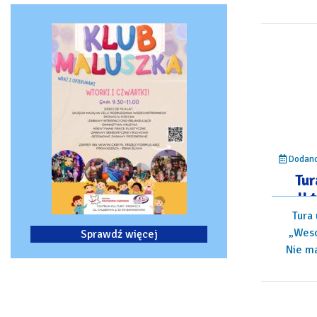
Dodano:
Tur
II
wy
Tura 
„Weso
Sprawdź więcej
Nie ma