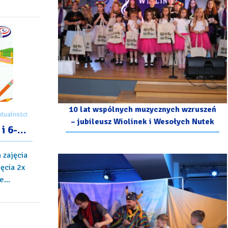
10 lat wspólnych muzycznych wzruszeń
ktualności
– jubileusz Wiolinek i Wesołych Nutek
 i 6-
 zajęcia
jęcia 2x
...