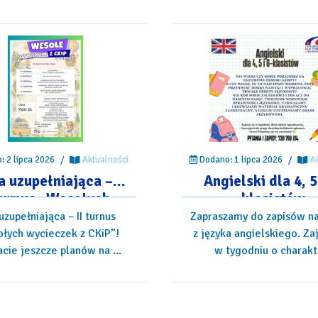
Dodano: 1 lipca 2026
/
A
 2 lipca 2026
/
Aktualności
Angielski dla 4, 5
a uzupełniająca –
klasistów
 turnus „Wesołych
cieczek z CKiP”!
Zapraszamy do zapisów na
uzupełniająca – II turnus
z języka angielskiego. Za
łych wycieczek z CKiP”!
w tygodniu o charakte
cie jeszcze planów na ...