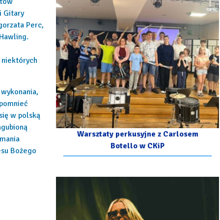
ntów
 Gitary
gorzata Perc,
 Hawling.
 niektórych
 wykonania,
ypomnieć
się w polską
agubioną
Warsztaty perkusyjne z Carlosem
ymania
Botello w CKiP
resu Bożego