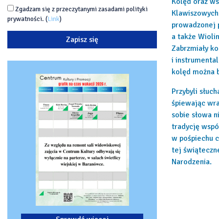
Kolęd oraz ws
Zgadzam się z przeczytanymi zasadami polityki
Klawiszowych 
prywatności. (
Link
)
prowadzonej p
a także Wioli
Zabrzmiały ko
i instrumenta
kolęd można b
Przybyli słuc
śpiewając wra
sobie słowa n
tradycję wspó
w pośpiechu c
tej świąteczn
Narodzenia.