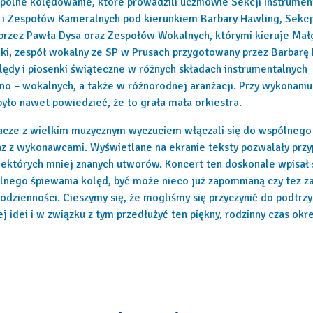
pólne kolędowanie, które prowadzili uczniowie Sekcji Instrume
i Zespołów Kameralnych pod kierunkiem Barbary Hawling, Sekcji
rzez Pawła Dysa oraz Zespołów Wokalnych, którymi kieruje Mał
nki, zespół wokalny ze SP w Prusach przygotowany przez Barbarę
lędy i piosenki świąteczne w różnych składach instrumentalnych
lno – wokalnych, a także w różnorodnej aranżacji. Przy wykonaniu
yło nawet powiedzieć, że to grała mała orkiestra.
hacze z wielkim muzycznym wyczuciem włączali się do wspólnego
z z wykonawcami. Wyświetlane na ekranie teksty pozwalały prz
iektórych mniej znanych utworów. Koncert ten doskonale wpisał 
lnego śpiewania kolęd, być może nieco już zapomnianą czy tez z
odzienności. Cieszymy się, że mogliśmy się przyczynić do podtrz
ej idei i w związku z tym przedłużyć ten piękny, rodzinny czas ok