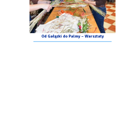
Od Gałązki do Palmy – Warsztaty