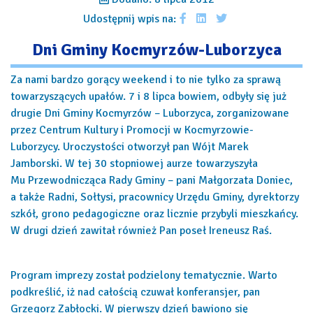
Udostępnij wpis na:
Dni Gminy Kocmyrzów-Luborzyca
Za nami bardzo gorący weekend i to nie tylko za sprawą
towarzyszących upałów. 7 i 8 lipca bowiem, odbyły się już
drugie Dni Gminy Kocmyrzów – Luborzyca, zorganizowane
przez Centrum Kultury i Promocji w Kocmyrzowie-
Luborzycy. Uroczystości otworzył pan Wójt Marek
Jamborski. W tej 30 stopniowej aurze towarzyszyła
Mu Przewodnicząca Rady Gminy – pani Małgorzata Doniec,
a także Radni, Sołtysi, pracownicy Urzędu Gminy, dyrektorzy
szkół, grono pedagogiczne oraz licznie przybyli mieszkańcy.
W drugi dzień zawitał również Pan poseł Ireneusz Raś.
Program imprezy został podzielony tematycznie. Warto
podkreślić, iż nad całością czuwał konferansjer, pan
Grzegorz Zabłocki. W pierwszy dzień bawiono się