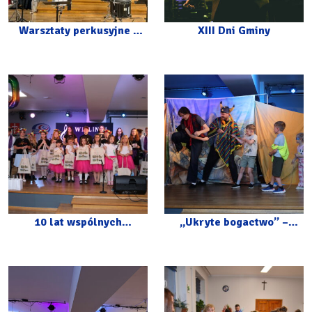
Warsztaty perkusyjne z
XIII Dni Gminy
Carlosem Botello w CKiP
10 lat wspólnych
„Ukryte bogactwo” –
muzycznych wzruszeń –
spektakl z okazji Dnia
jubileusz Wiolinek i
Dziecka
Wesołych Nutek