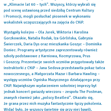
w „Klimacie lat 60 – tych”. Wszyscy, którzy wybrali się
pod scenę ustawioną przed siedzibą Centrum Kultury
i Promocji, mogli posłuchać piosenek w wykonaniu
wokalistek uczęszczających na zajęcia do CKiP.
Wystąpiły kolejno – Ola Jurek, Wiktoria i Karolina
Gorzkowskie, Natalia Rodak, Iza Górlińska, Gabrysia
Świerczek, Daria Dys oraz mieszkanka Goszyc – Dominika
Doniec. Programy artystyczne zaprezentowały również
szkoły podstawowe z Karniowa, Kocmyrzowa, Prus
i Goszczy. Prezentacje swoich uczniów przygotowały także
instruktorki z CKiP – Jana Sedova przedstawiła pokaz tańca
nowoczesnego, a Małgorzata Mazur i Barbara Hawling –
występy uczniów Ogniska Muzycznego działającego przy
CKiP. Największym wydarzeniem sobotniej imprezy był
jednak koncert gwiazdy wieczoru – zespołu The Postman,
znanych również jako „polscy Beatlesi”. Okazało się,
że grana przez nich muzyka fantastycznie łączy pokolenia.
Widać było, że wszyscy świetnie się przy niej bawili,