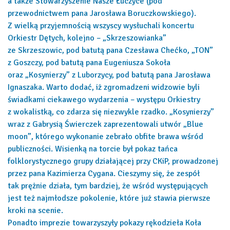
a także Stowarzyszenie Nasze Łuczyce (pod
przewodnictwem pana Jarosława Boruczkowskiego).
Z wielką przyjemnością wszyscy wysłuchali koncertu
Orkiestr Dętych, kolejno – „Skrzeszowianka”
ze Skrzeszowic, pod batutą pana Czesława Chećko, „TON”
z Goszczy, pod batutą pana Eugeniusza Sokoła
oraz „Kosynierzy” z Luborzycy, pod batutą pana Jarosława
Ignaszaka. Warto dodać, iż zgromadzeni widzowie byli
świadkami ciekawego wydarzenia – występu Orkiestry
z wokalistką, co zdarza się niezwykle rzadko. „Kosynierzy”
wraz z Gabrysią Świerczek zaprezentowali utwór „Blue
moon”, którego wykonanie zebrało obfite brawa wśród
publiczności. Wisienką na torcie był pokaz tańca
folklorystycznego grupy działającej przy CKiP, prowadzonej
przez pana Kazimierza Cygana. Cieszymy się, że zespół
tak prężnie działa, tym bardziej, że wśród występujących
jest też najmłodsze pokolenie, które już stawia pierwsze
kroki na scenie.
Ponadto imprezie towarzyszyły pokazy rękodzieła Koła