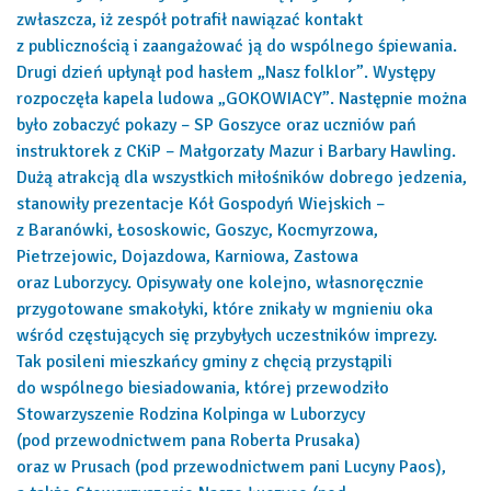
zwłaszcza, iż zespół potrafił nawiązać kontakt
z publicznością i zaangażować ją do wspólnego śpiewania.
Drugi dzień upłynął pod hasłem „Nasz folklor”. Występy
rozpoczęła kapela ludowa „GOKOWIACY”. Następnie można
było zobaczyć pokazy – SP Goszyce oraz uczniów pań
instruktorek z CKiP – Małgorzaty Mazur i Barbary Hawling.
Dużą atrakcją dla wszystkich miłośników dobrego jedzenia,
stanowiły prezentacje Kół Gospodyń Wiejskich –
z Baranówki, Łososkowic, Goszyc, Kocmyrzowa,
Pietrzejowic, Dojazdowa, Karniowa, Zastowa
oraz Luborzycy. Opisywały one kolejno, własnoręcznie
przygotowane smakołyki, które znikały w mgnieniu oka
wśród częstujących się przybyłych uczestników imprezy.
Tak posileni mieszkańcy gminy z chęcią przystąpili
do wspólnego biesiadowania, której przewodziło
Stowarzyszenie Rodzina Kolpinga w Luborzycy
(pod przewodnictwem pana Roberta Prusaka)
oraz w Prusach (pod przewodnictwem pani Lucyny Paos),