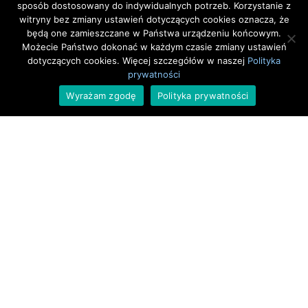
sposób dostosowany do indywidualnych potrzeb. Korzystanie z
Młodzi Kosynierzy –
Od Gałązki do Palmy –
witryny bez zmiany ustawień dotyczących cookies oznacza, że
Dzieci Dzieciom
Warsztaty
będą one zamieszczane w Państwa urządzeniu końcowym.
Możecie Państwo dokonać w każdym czasie zmiany ustawień
dotyczących cookies. Więcej szczegółów w naszej
Polityka
prywatności
Wyrażam zgodę
Polityka prywatności