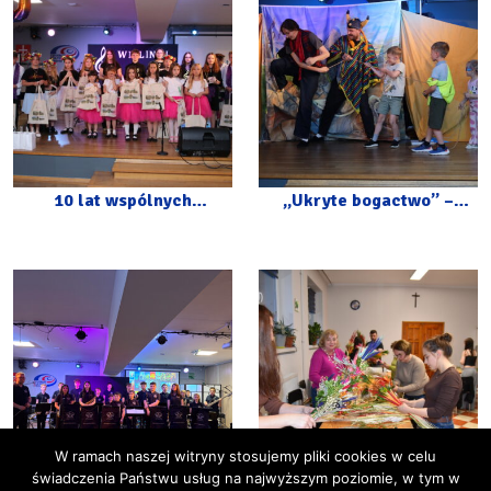
10 lat wspólnych
„Ukryte bogactwo” –
muzycznych wzruszeń –
spektakl z okazji Dnia
jubileusz Wiolinek i
Dziecka
Wesołych Nutek
W ramach naszej witryny stosujemy pliki cookies w celu
świadczenia Państwu usług na najwyższym poziomie, w tym w