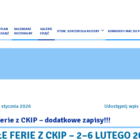
PLAN
KALENDARZ
GALERIE
STOW. SERCEM DLA KULTURY
KONKURSY I MAT. DO 
ZAJĘĆ
KULTURALNY
ZDJĘĆ
 stycznia 2026
Udostępnij wpis 
erie z CKIP – dodatkowe zapisy!!!
 FERIE Z CKIP – 2–6 LUTEGO 2