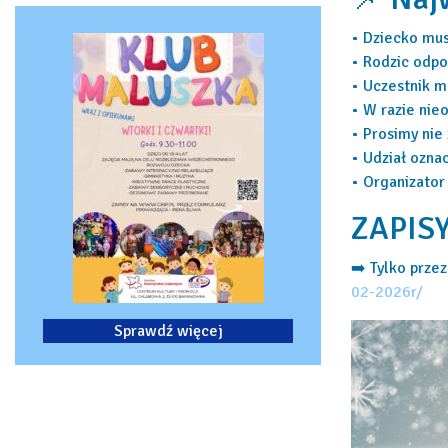
• Dziecko mus
• Rodzic odpo
• Uczestnik m
• W razie nie
• Prosimy nie
• Udział ozna
• Organizator
ZAPIS
➡️ Tylko prze
02-2026r/
Sprawdź więcej