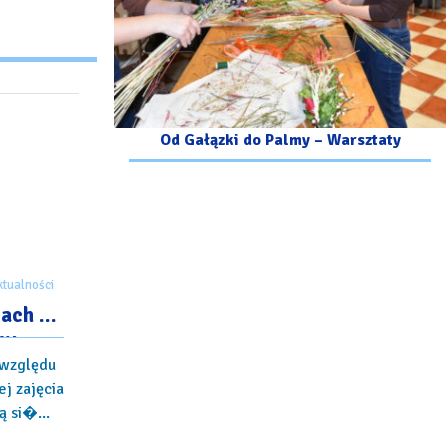
Od Gałązki do Palmy – Warsztaty
ktualności
iach –
ny
 względu
j zajęcia
 si�...