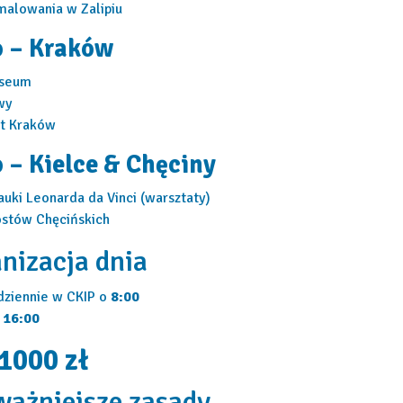
malowania w Zalipiu
o – Kraków
useum
wy
et Kraków
o – Kielce & Chęciny
uki Leonarda da Vinci (warsztaty)
ostów Chęcińskich
nizacja dnia
dziennie w CKIP o
8:00
.
16:00
 1000 zł
ważniejsze zasady