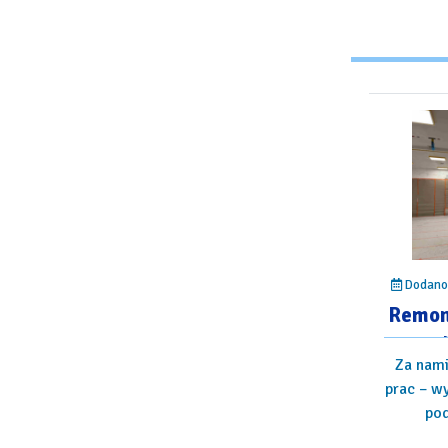
Dodano:
Remon
Za nami
prac – wy
pod