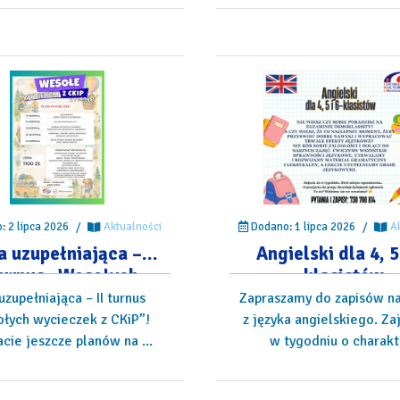
Dodano: 1 lipca 2026
/
A
 2 lipca 2026
/
Aktualności
Angielski dla 4, 5
a uzupełniająca –
klasistów
 turnus „Wesołych
cieczek z CKiP”!
Zapraszamy do zapisów na
uzupełniająca – II turnus
z języka angielskiego. Za
łych wycieczek z CKiP”!
w tygodniu o charakte
cie jeszcze planów na ...