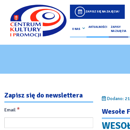
ZAPISZ SIĘ NA ZAJĘCIA!
AKTUALNOŚCI
ZAPISY
O NAS
NA ZAJĘCIA
Zapisz się do newslettera
Dodano: 21
*
Email
Wesołe F
WESOŁE