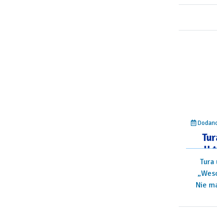
Dodano:
Tur
II
wy
Tura 
„Weso
Nie ma