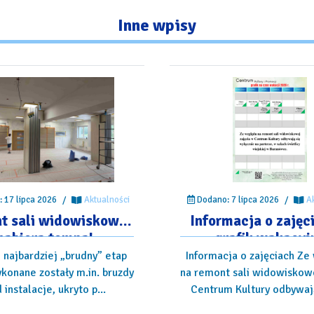
Inne
wpisy
 17 lipca 2026
/
Aktualności
Dodano: 7 lipca 2026
/
A
t sali widowiskowej
Informacja o zajęc
nabiera tempa!
grafik wakacyj
 najbardziej „brudny” etap
Informacja o zajęciach Ze
konane zostały m.in. bruzdy
na remont sali widowiskowe
 instalacje, ukryto p...
Centrum Kultury odbywają