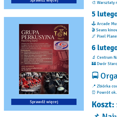
Sprawdź więcej
🎨 Warsztaty 
5 luteg
🕹 Arcade M
🎬 Seans kino
🌌 Pixel Plan
6 luteg
🔬 Centrum Na
🏰 Dwór Star
🚍 Orga
📍 Zbiórka co
⏰ Powrót ok
Sprawdź więcej
Koszt:
📌 Naj