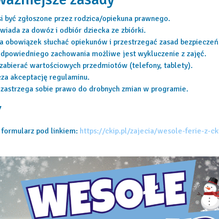
i być zgłoszone przez rodzica/opiekuna prawnego.
wiada za dowóz i odbiór dziecka ze zbiórki.
a obowiązek słuchać opiekunów i przestrzegać zasad bezpieczeń
odpowiedniego zachowania możliwe jest wykluczenie z zajęć.
 zabierać wartościowych przedmiotów (telefony, tablety).
cza akceptację regulaminu.
 zastrzega sobie prawo do drobnych zmian w programie.
Y
z formularz pod linkiem:
https://ckip.pl/zajecia/wesole-ferie-z-c