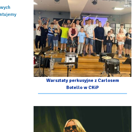
owych
antujemy
Warsztaty perkusyjne z Carlosem
Botello w CKiP