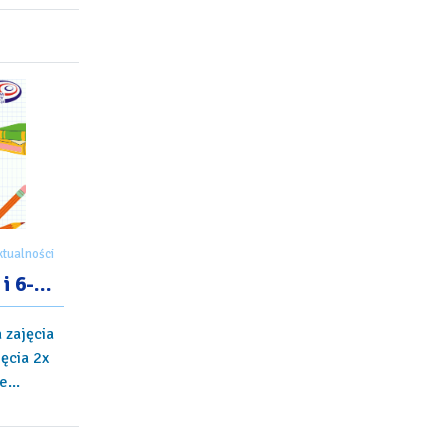
ktualności
 i 6-
 zajęcia
jęcia 2x
...