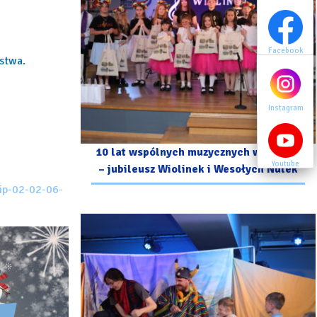
Facebook
Facebook
stwa.
Instagram
Instagram
10 lat wspólnych muzycznych wzruszeń
Youtube
Youtube
– jubileusz Wiolinek i Wesołych Nutek
kip-02-02-06-