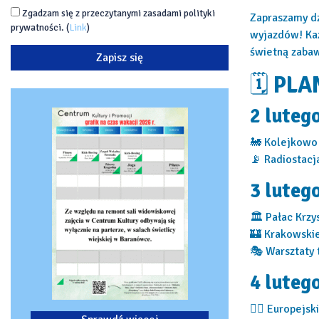
Zgadzam się z przeczytanymi zasadami polityki
Zapraszamy d
prywatności. (
Link
)
wyjazdów! Ka
świetną zaba
🗓
PLA
2 luteg
🚂 Kolejkowo 
📡 Radiostacj
3 luteg
🏛 Pałac Krzy
🏰 Krakowski
🎭 Warsztaty 
4 luteg
🧚‍♂️ Europejs