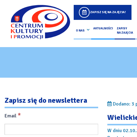
ZAPISZ SIĘ NA ZAJĘCIA!
AKTUALNOŚCI
ZAPISY
O NAS
NA ZAJĘCIA
Zapisz się do newslettera
Dodano: 3 
*
Email
Wielicki
W dniu 02.10.