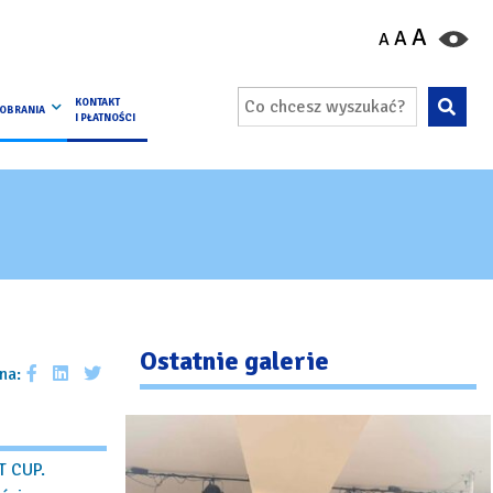
A
A
P
P
P
P
P
A
KONTAKT
POBRANIA
Szu
I PŁATNOŚCI
Ostatnie galerie
na:
T CUP.