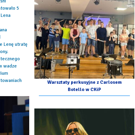
śni
entowało 5
 Lena
wana
d
e Lenę utratę
ony.
kutecznego
 w wadze
dium
otowaniach
Warsztaty perkusyjne z Carlosem
Botello w CKiP