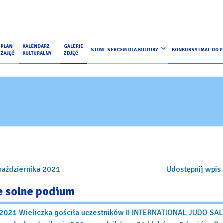
PLAN
KALENDARZ
GALERIE
STOW. SERCEM DLA KULTURY
KONKURSY I MAT. DO 
ZAJĘĆ
KULTURALNY
ZDJĘĆ
października 2021
Udostępnij wpis 
e solne podium
2021 Wieliczka gościła uczestników II INTERNATIONAL JUDO SAL