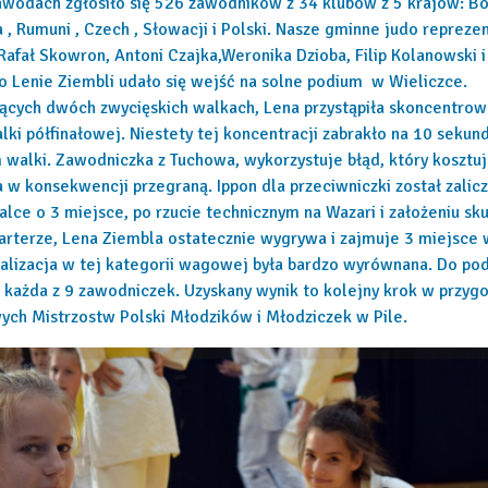
awodach zgłosiło się 526 zawodników z 34 klubów z 5 krajów: Bo
 , Rumuni , Czech , Słowacji i Polski. Nasze gminne judo reprez
afał Skowron, Antoni Czajka,Weronika Dzioba, Filip Kolanowski i
o Lenie Ziembli udało się wejść na solne podium w Wieliczce.
ących dwóch zwycięskich walkach, Lena przystąpiła skoncentro
lki półfinałowej. Niestety tej koncentracji zabrakło na 10 sekun
walki. Zawodniczka z Tuchowa, wykorzystuje błąd, który kosztuj
 w konsekwencji przegraną. Ippon dla przeciwniczki został zalicz
alce o 3 miejsce, po rzucie technicznym na Wazari i założeniu s
arterze, Lena Ziembla ostatecznie wygrywa i zajmuje 3 miejsce
alizacja w tej kategorii wagowej była bardzo wyrównana. Do po
każda z 9 zawodniczek. Uzyskany wynik to kolejny krok w przyg
ych Mistrzostw Polski Młodzików i Młodziczek w Pile.