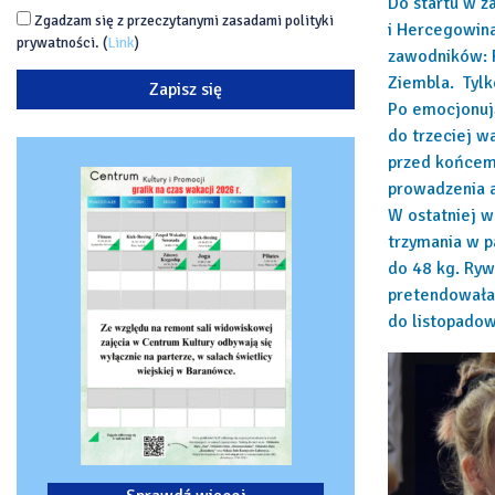
Do startu w z
Zgadzam się z przeczytanymi zasadami polityki
i Hercegowina
prywatności. (
Link
)
zawodników: R
Ziembla. Tylk
Po emocjonuj
do trzeciej wa
przed końcem 
prowadzenia a
W ostatniej w
trzymania w p
do 48 kg. Ryw
pretendowała 
do listopadow