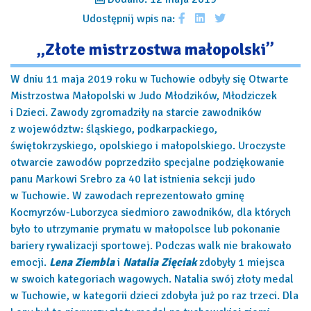
Udostępnij wpis na:
„Złote mistrzostwa małopolski”
W dniu 11 maja 2019 roku w Tuchowie odbyły się Otwarte
Mistrzostwa Małopolski w Judo Młodzików, Młodziczek
i Dzieci. Zawody zgromadziły na starcie zawodników
z województw: śląskiego, podkarpackiego,
świętokrzyskiego, opolskiego i małopolskiego. Uroczyste
otwarcie zawodów poprzedziło specjalne podziękowanie
panu Markowi Srebro za 40 lat istnienia sekcji judo
w Tuchowie. W zawodach reprezentowało gminę
Kocmyrzów-Luborzyca siedmioro zawodników, dla których
było to utrzymanie prymatu w małopolsce lub pokonanie
bariery rywalizacji sportowej. Podczas walk nie brakowało
emocji.
Lena Ziembla
i
Natalia Zięciak
zdobyły 1 miejsca
w swoich kategoriach wagowych. Natalia swój złoty medal
w Tuchowie, w kategorii dzieci zdobyła już po raz trzeci. Dla