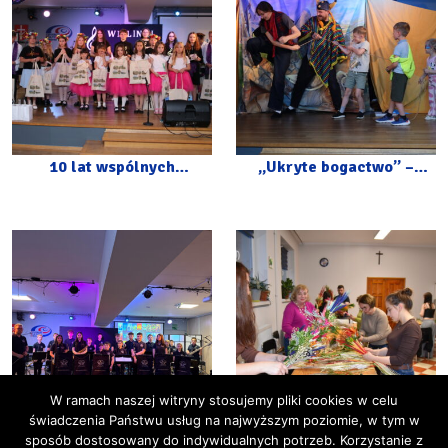
10 lat wspólnych
„Ukryte bogactwo” –
muzycznych wzruszeń –
spektakl z okazji Dnia
jubileusz Wiolinek i
Dziecka
Wesołych Nutek
W ramach naszej witryny stosujemy pliki cookies w celu
świadczenia Państwu usług na najwyższym poziomie, w tym w
sposób dostosowany do indywidualnych potrzeb. Korzystanie z
Młodzi Kosynierzy –
Od Gałązki do Palmy –