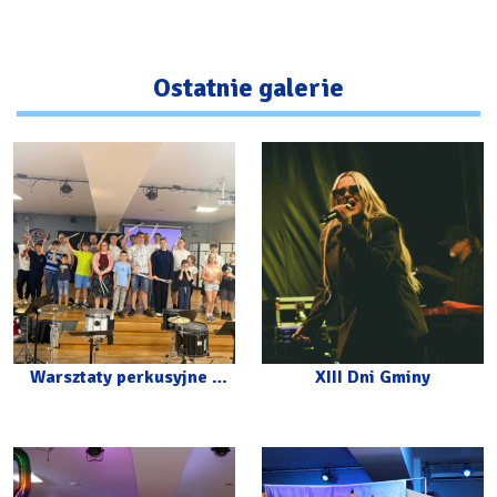
Ostatnie galerie
Warsztaty perkusyjne z
XIII Dni Gminy
Carlosem Botello w CKiP